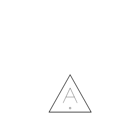
БІЛЬШЕ НОВИН
СПІВПРАЦЯ З ДИЗАЙНЕРОМ: ВИТРАТИ ЧИ РОЗУМНА
ІНВЕСТИЦІЯ?
Contact us