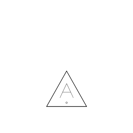
БІЛЬШЕ НОВИН
СПІВПРАЦЯ З ДИЗАЙНЕРОМ: ВИТРАТИ ЧИ РОЗУМНА
ІНВЕСТИЦІЯ?
Contact us