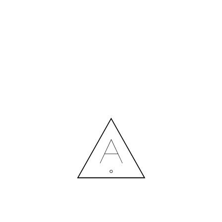
БІЛЬШЕ НОВИН
СПІВПРАЦЯ З ДИЗАЙНЕРОМ: ВИТРАТИ ЧИ РОЗУМНА
ІНВЕСТИЦІЯ?
Contact us