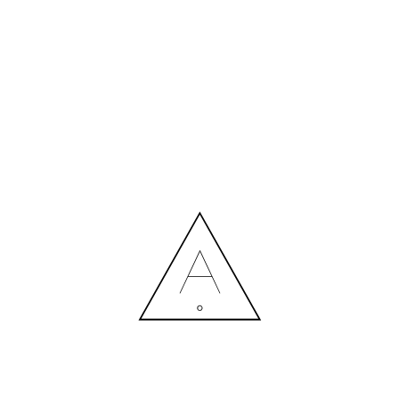
БІЛЬШЕ НОВИН
СПІВПРАЦЯ З ДИЗАЙНЕРОМ: ВИТРАТИ ЧИ РОЗУМНА
ІНВЕСТИЦІЯ?
Contact us