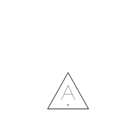
БІЛЬШЕ НОВИН
СПІВПРАЦЯ З ДИЗАЙНЕРОМ: ВИТРАТИ ЧИ РОЗУМНА
ІНВЕСТИЦІЯ?
Contact us