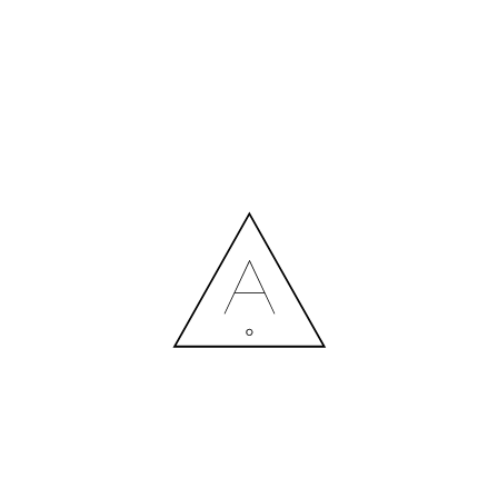
БІЛЬШЕ НОВИН
СПІВПРАЦЯ З ДИЗАЙНЕРОМ: ВИТРАТИ ЧИ РОЗУМНА
ІНВЕСТИЦІЯ?
Contact us