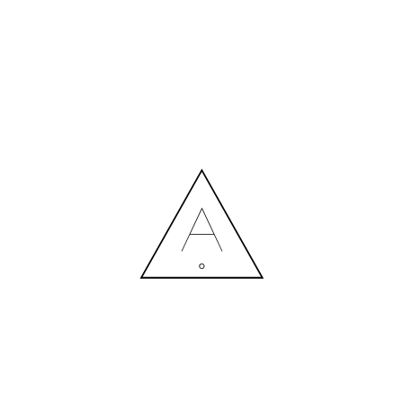
БІЛЬШЕ НОВИН
СПІВПРАЦЯ З ДИЗАЙНЕРОМ: ВИТРАТИ ЧИ РОЗУМНА
ІНВЕСТИЦІЯ?
Contact us