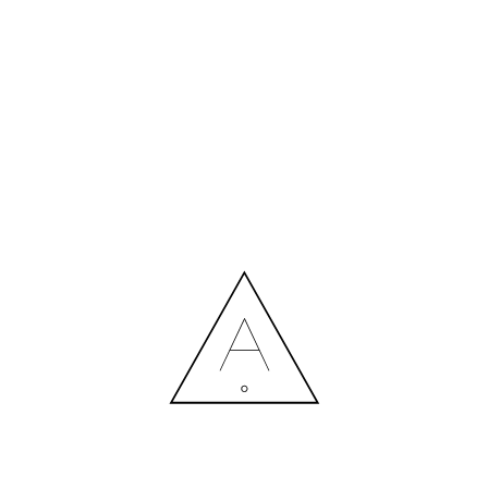
БІЛЬШЕ НОВИН
СПІВПРАЦЯ З ДИЗАЙНЕРОМ: ВИТРАТИ ЧИ РОЗУМНА
ІНВЕСТИЦІЯ?
Contact us