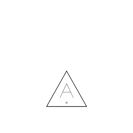
БІЛЬШЕ НОВИН
СПІВПРАЦЯ З ДИЗАЙНЕРОМ: ВИТРАТИ ЧИ РОЗУМНА
ІНВЕСТИЦІЯ?
Contact us